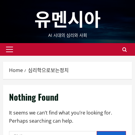
Skip
유멘시아
to
content
AI 시대의 심리와 사회
Primary
Menu
Home
심리학으로보는정치
Nothing Found
It seems we can’t find what you’re looking for.
Perhaps searching can help.
검