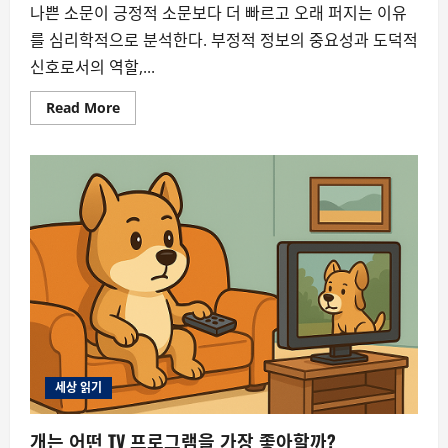
나쁜 소문이 긍정적 소문보다 더 빠르고 오래 퍼지는 이유
를 심리학적으로 분석한다. 부정적 정보의 중요성과 도덕적
신호로서의 역할,...
Read
Read More
more
about
왜
나
쁜
소
문
일
수
록
더
빨
리
퍼
질
까?
–
뒷
담
화
세상 읽기
의
심
리
개는 어떤 TV 프로그램을 가장 좋아할까?
학