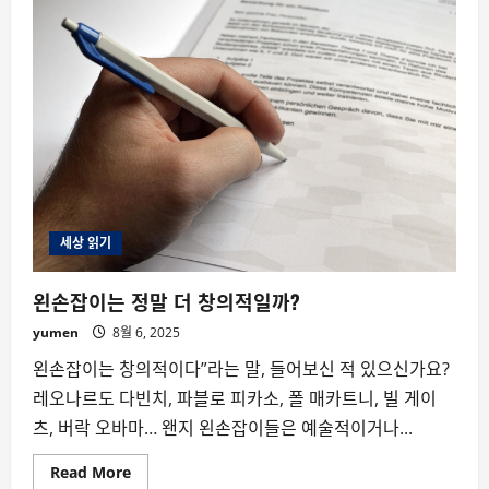
불
행
이
때
로
는
위
로
가
될
까?
세상 읽기
왼손잡이는 정말 더 창의적일까?
yumen
8월 6, 2025
왼손잡이는 창의적이다”라는 말, 들어보신 적 있으신가요?
레오나르도 다빈치, 파블로 피카소, 폴 매카트니, 빌 게이
츠, 버락 오바마… 왠지 왼손잡이들은 예술적이거나...
Read
Read More
more