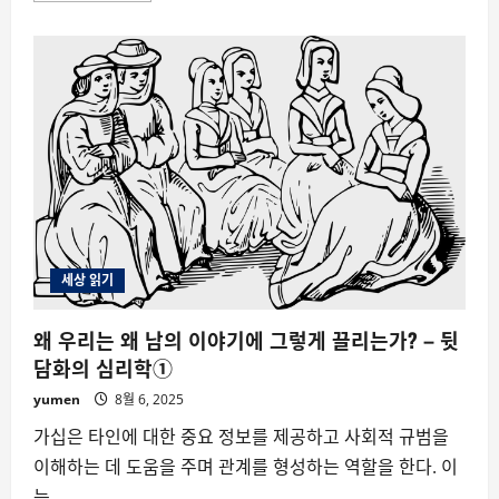
about
왼
손
잡
이
는
정
말
더
창
의
적
일
까?
세상 읽기
왜 우리는 왜 남의 이야기에 그렇게 끌리는가? – 뒷
담화의 심리학①
yumen
8월 6, 2025
가십은 타인에 대한 중요 정보를 제공하고 사회적 규범을
이해하는 데 도움을 주며 관계를 형성하는 역할을 한다. 이
는...