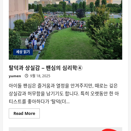
세상 읽기
탈덕과 상실감 – 팬심의 심리학④
yumen
9월 18, 2025
아이돌 팬심은 즐거움과 열정을 안겨주지만, 때로는 깊은
상실감과 허무함을 남기기도 합니다. 특히 오랫동안 한 아
티스트를 좋아하다가 ‘탈덕(더...
Read
Read More
more
about
탈
덕