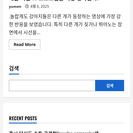
②
yumen
8월 6, 2025
.놀랍게도 강아지들은 다른 개가 등장하는 영상에 가장 강
한 반응을 보였습니다. 특히 다른 개가 짖거나 뛰어노는 장
면에서 시선을...
Read
Read More
more
about
개
는 어
떤
검색
TV
프
로
그
램
검색
을
가
장
좋
아
할
까?
RECENT POSTS