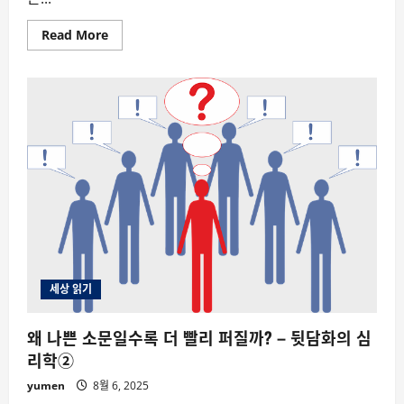
Read
Read More
more
about
왜
우
리
는
왜
남
의
이
야
기
에
그
렇
게
끌
리
는
가?
세상 읽기
–
뒷
담
왜 나쁜 소문일수록 더 빨리 퍼질까? – 뒷담화의 심
화
의
리학②
심
리
yumen
8월 6, 2025
학
①