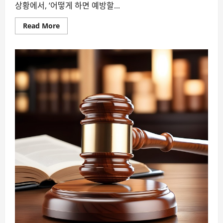
상황에서, ‘어떻게 하면 예방할...
Read
Read More
more
about
목
적
있
는
삶,
치
매
예
방
의
비
밀
열
쇠
가
될
까?