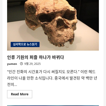
사
편
지
가
뇌
를
바
꾼
다
심리학으로 뉴스읽기
인류 기원의 퍼즐 하나가 바뀌다
yumen
9월 29, 2025
“인간 진화의 시간표가 다시 써질지도 모른다.” 이런 헤드
라인이 나올 만한 소식입니다. 중국에서 발견된 약 백만 년
전의...
Read
Read More
more
about
인