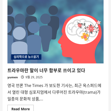
류
기
원
의
퍼
즐
하
나
가
바
뀌
다
심리학으로 뉴스읽기
트라우마란 말이 너무 함부로 쓰이고 있다
yumen
9월 29, 2025
영국 언론 The Times 가 보도한 기사는, 최근 옥스퍼드에
서 열린 대형 심포지엄에서 다루어진 트라우마(trama)가
일종의 문화적 상품,...
Read
Read More