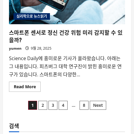
심리학으로 뉴스읽기
스마트폰 센서로 정신 건강 위험 미리 감지할 수 있
을까?
yumen
9월 28, 2025
Science Daily에 흥미로운 기사가 올라왔습니다. 아래는
그 내용입니다. 피츠버그 대학 연구진이 밝힌 흥미로운 연
구가 있습니다. 스마트폰의 다양한...
Read
Read More
more
about
스
글
마
1
2
3
4
…
8
Next
트
폰
페
센
서
로
검색
이
정
신