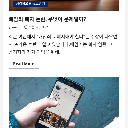
심리학으로 뉴스읽기
배임죄 폐지 논란, 무엇이 문제일까?
yumen
9월 28, 2025
최근 여권에서 “배임죄를 폐지해야 한다”는 주장이 나오면
서 뜨거운 논란이 일고 있습니다.배임죄는 회사 임원이나
공직자가 자기 이익을 위해...
Read
Read More
more
about
배
임
죄
폐
지
논
란,
무
엇
이
문
제
일
까?