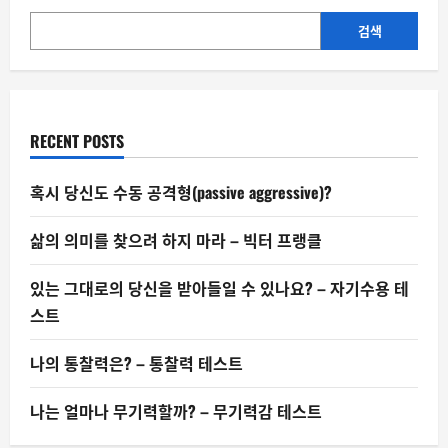
건
지
강
검색
위
험
매
미
리
감
김
지
할
수
RECENT POSTS
있
을
까?
혹시 당신도 수동 공격형(passive aggressive)?
삶의 의미를 찾으려 하지 마라 – 빅터 프랭클
있는 그대로의 당신을 받아들일 수 있나요? – 자기수용 테
스트
나의 통찰력은? – 통찰력 테스트
나는 얼마나 무기력할까? – 무기력감 테스트