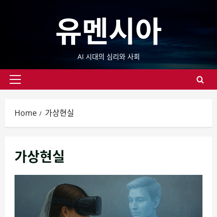
Skip
유멘시아
to
content
AI 시대의 심리와 사회
Primary
Menu
Home
가상현실
가상현실