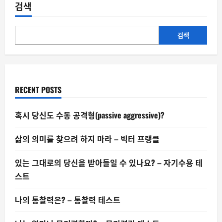
랑
검색
에
게
청
혼
받
검색
은
여
성?
–
‘AI
결
혼
RECENT POSTS
식’
보
도
가
혹시 당신도 수동 공격형(passive aggressive)?
말
해
주
삶의 의미를 찾으려 하지 마라 – 빅터 프랭클
는
것
들
있는 그대로의 당신을 받아들일 수 있나요? – 자기수용 테
스트
나의 통찰력은? – 통찰력 테스트