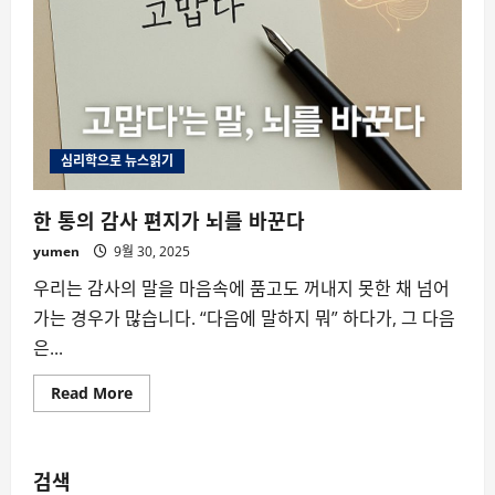
심리학으로 뉴스읽기
한 통의 감사 편지가 뇌를 바꾼다
yumen
9월 30, 2025
우리는 감사의 말을 마음속에 품고도 꺼내지 못한 채 넘어
가는 경우가 많습니다. “다음에 말하지 뭐” 하다가, 그 다음
은...
Read
Read More
more
about
한
통
의
검색
감