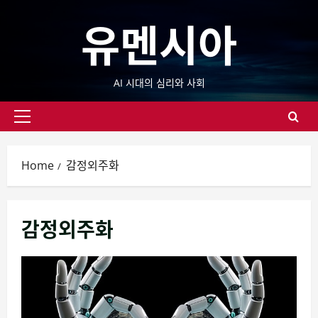
Skip
유멘시아
to
content
AI 시대의 심리와 사회
Primary
Menu
Home
감정외주화
감정외주화