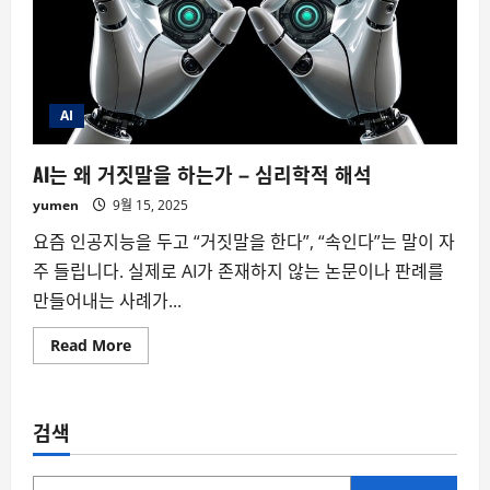
AI
AI는 왜 거짓말을 하는가 – 심리학적 해석
yumen
9월 15, 2025
요즘 인공지능을 두고 “거짓말을 한다”, “속인다”는 말이 자
주 들립니다. 실제로 AI가 존재하지 않는 논문이나 판례를
만들어내는 사례가...
Read
Read More
more
about
AI
는
왜
검색
거
짓
말
을