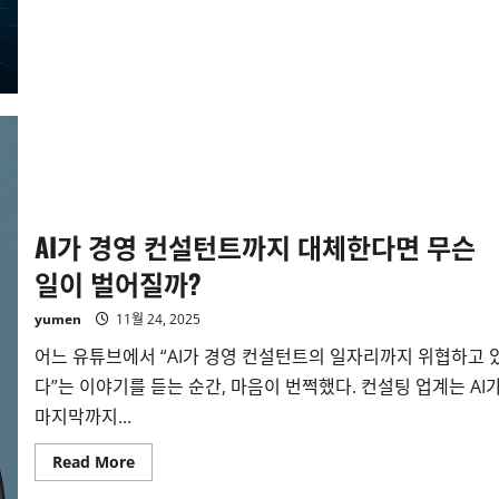
설
팅
의
붕
괴’가
일
자
리
감
소
의
가
속
신
호
AI가 경영 컨설턴트까지 대체한다면 무슨
인
가
일이 벌어질까?
yumen
11월 24, 2025
어느 유튜브에서 “AI가 경영 컨설턴트의 일자리까지 위협하고 
다”는 이야기를 듣는 순간, 마음이 번쩍했다. 컨설팅 업계는 AI
마지막까지...
Read
Read More
more
about