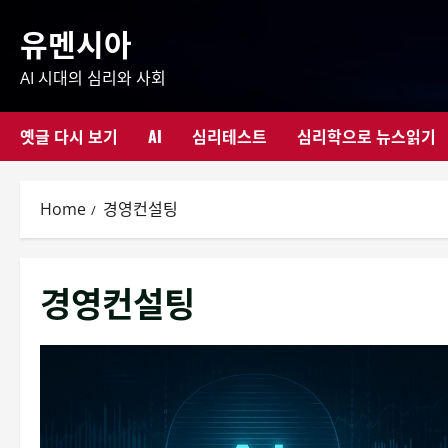
Skip
유멘시아
to
content
AI 시대의 심리와 사회
옛글 다시 보기
AI
심리테스트
심리학으로 뉴스읽기
Home
경영컨설팅
경영컨설팅