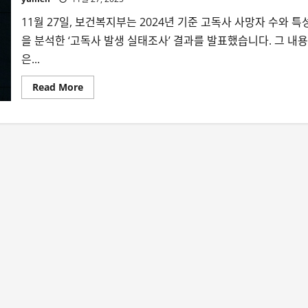
11월 27일, 보건복지부는 2024년 기준 고독사 사망자 수와 특
을 분석한 ‘고독사 발생 실태조사’ 결과를 발표했습니다. 그 내용
은...
Read
Read More
more
about
2024
고
독
사
실
태
조
사
—
“우
리
가
마
주
한
외
로
운
죽
음”