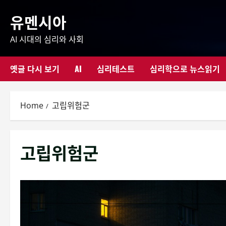
Skip
유멘시아
to
content
AI 시대의 심리와 사회
옛글 다시 보기
AI
심리테스트
심리학으로 뉴스읽기
Home
고립위험군
고립위험군