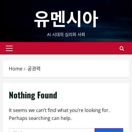
Skip
유멘시아
to
content
AI 시대의 심리와 사회
Primary
Menu
Home
공권력
Nothing Found
It seems we can’t find what you’re looking for.
Perhaps searching can help.
검