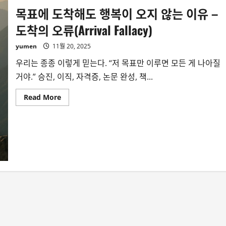
목표에 도착해도 행복이 오지 않는 이유 –
도착의 오류(Arrival Fallacy)
yumen
11월 20, 2025
우리는 종종 이렇게 믿는다. “저 목표만 이루면 모든 게 나아질
거야.” 승진, 이직, 자격증, 논문 완성, 책...
Read
Read More
more
about
목
표
에
도
착
해
도
행
복
이
오
지
않
는
이
유