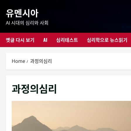
Skip
유멘시아
to
content
AI 시대의 심리와 사회
옛글 다시 보기
AI
심리테스트
심리학으로 뉴스읽기
Home
과정의심리
과정의심리