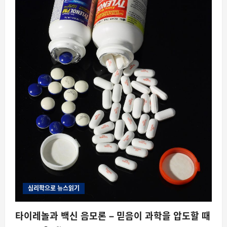
심리학으로 뉴스읽기
타이레놀과 백신 음모론 – 믿음이 과학을 압도할 때