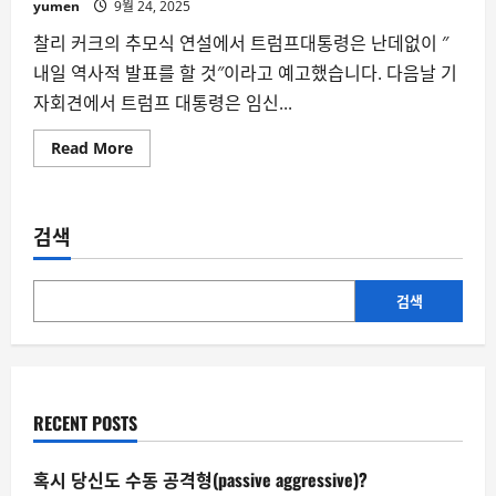
yumen
9월 24, 2025
찰리 커크의 추모식 연설에서 트럼프대통령은 난데없이 ″
내일 역사적 발표를 할 것″이라고 예고했습니다. 다음날 기
자회견에서 트럼프 대통령은 임신...
Read
Read More
more
about
타
이
레
검색
놀
과
백
신
음
검색
모
론
–
믿
음
이
과
RECENT POSTS
학
을
압
도
혹시 당신도 수동 공격형(passive aggressive)?
할