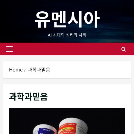
Skip
유멘시아
to
content
AI 시대의 심리와 사회
Primary
Menu
Home
과학과믿음
과학과믿음