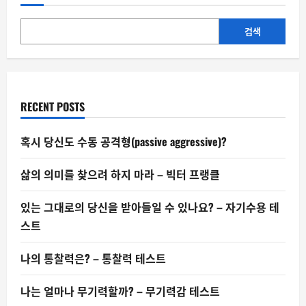
들,
자
부
심
검색
과
후
회
의
교
차
점
RECENT POSTS
에
서
다
혹시 당신도 수동 공격형(passive aggressive)?
삶의 의미를 찾으려 하지 마라 – 빅터 프랭클
있는 그대로의 당신을 받아들일 수 있나요? – 자기수용 테
스트
나의 통찰력은? – 통찰력 테스트
나는 얼마나 무기력할까? – 무기력감 테스트