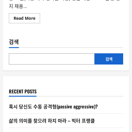
지 채용...
Read
Read More
more
about
“대
학
은
검색
돈
·
시
간
낭
검색
비”…
팔
란
티
어
의
실
RECENT POSTS
험
이
던
지
혹시 당신도 수동 공격형(passive aggressive)?
는
질
문
삶의 의미를 찾으려 하지 마라 – 빅터 프랭클