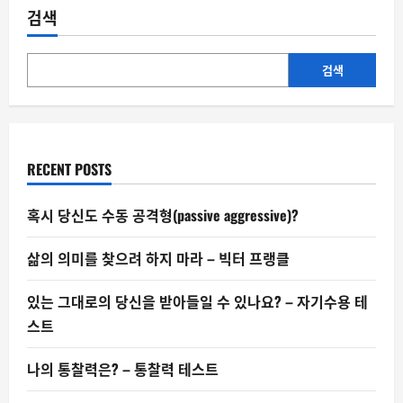
주
검색
의
적
사
고
방
검색
식
과
민
주
주
의
의
RECENT POSTS
사
망
혹시 당신도 수동 공격형(passive aggressive)?
삶의 의미를 찾으려 하지 마라 – 빅터 프랭클
있는 그대로의 당신을 받아들일 수 있나요? – 자기수용 테
스트
나의 통찰력은? – 통찰력 테스트