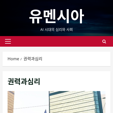
Skip
유멘시아
to
content
AI 시대의 심리와 사회
Primary
Menu
Home
권력과심리
권력과심리