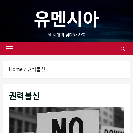
Skip
유멘시아
to
content
AI 시대의 심리와 사회
Primary
Menu
Home
권력불신
권력불신