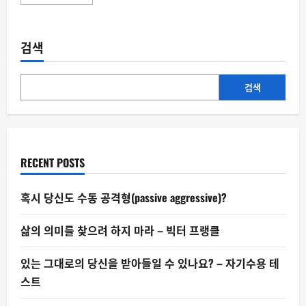
more
about
No Kings Protests
—
미
검색
국
전
역
서
대
검색
규
모
반
권
력
시
위
RECENT POSTS
혹시 당신도 수동 공격형(passive aggressive)?
삶의 의미를 찾으려 하지 마라 – 빅터 프랭클
있는 그대로의 당신을 받아들일 수 있나요? – 자기수용 테
스트