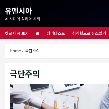
Skip
유멘시아
to
content
AI 시대의 심리와 사회
옛글 다시 보기
AI
심리테스트
심리학으로 뉴스읽기
Home
극단주의
극단주의