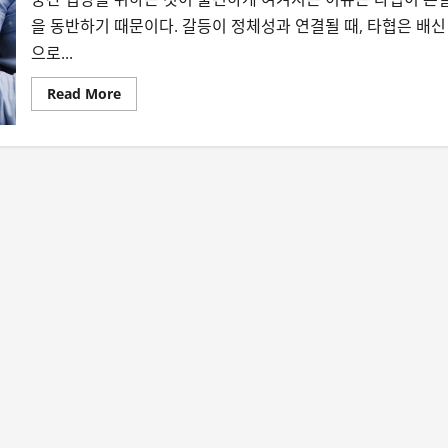
을 동반하기 때문이다. 갈등이 정체성과 연결될 때, 타협은 배신
으로...
Read
Read More
more
about
우
리
는
왜
중
간
을
싫
어
할
까?