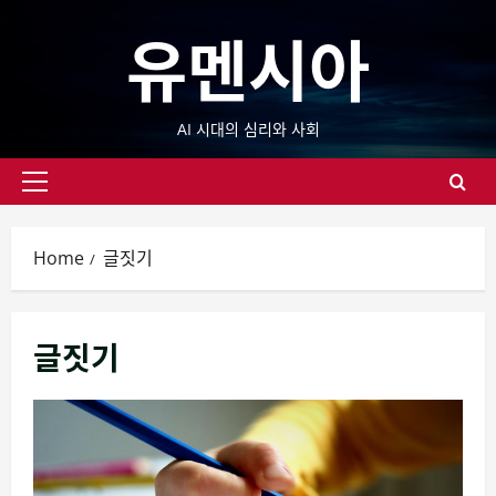
Skip
유멘시아
to
content
AI 시대의 심리와 사회
Primary
Menu
Home
글짓기
글짓기