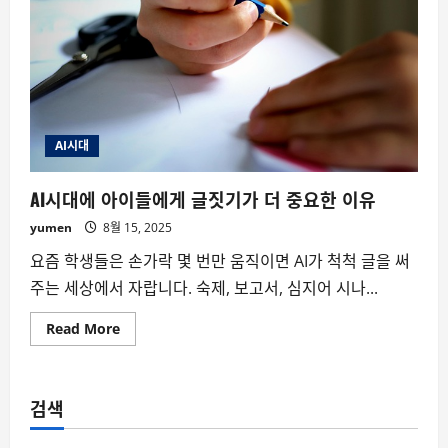
AI시대
AI시대에 아이들에게 글짓기가 더 중요한 이유
yumen
8월 15, 2025
요즘 학생들은 손가락 몇 번만 움직이면 AI가 척척 글을 써
주는 세상에서 자랍니다. 숙제, 보고서, 심지어 시나...
Read
Read More
more
about
AI
시
대
검색
에
아
이