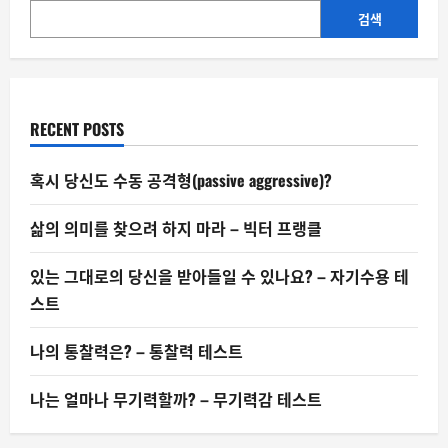
들
에
검색
게
글
짓
기
가
더
중
RECENT POSTS
요
한
이
유
혹시 당신도 수동 공격형(passive aggressive)?
삶의 의미를 찾으려 하지 마라 – 빅터 프랭클
있는 그대로의 당신을 받아들일 수 있나요? – 자기수용 테
스트
나의 통찰력은? – 통찰력 테스트
나는 얼마나 무기력할까? – 무기력감 테스트