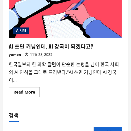
AI시대
AI 쓰면 커닝인데, AI 강국이 되겠다고?
yumen
11월 28, 2025
한국일보의 한 과학 칼럼이 단순한 논평을 넘어 한국 사회
의 AI 인식을 그대로 드러낸다.“AI 쓰면 커닝인데 AI 강국
이...
Read
Read More
more
about
AI
쓰
면
검색
커
닝
인
데,