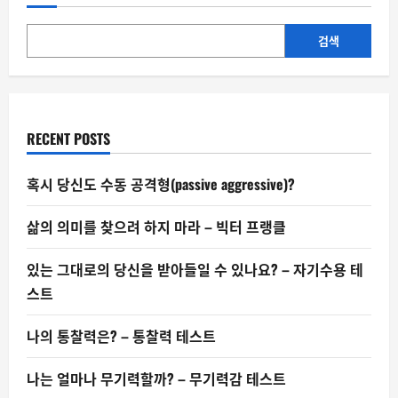
시
시
스
트?
검색
–
나
르
시
시
즘
테
RECENT POSTS
스
트
혹시 당신도 수동 공격형(passive aggressive)?
삶의 의미를 찾으려 하지 마라 – 빅터 프랭클
있는 그대로의 당신을 받아들일 수 있나요? – 자기수용 테
스트
나의 통찰력은? – 통찰력 테스트
나는 얼마나 무기력할까? – 무기력감 테스트