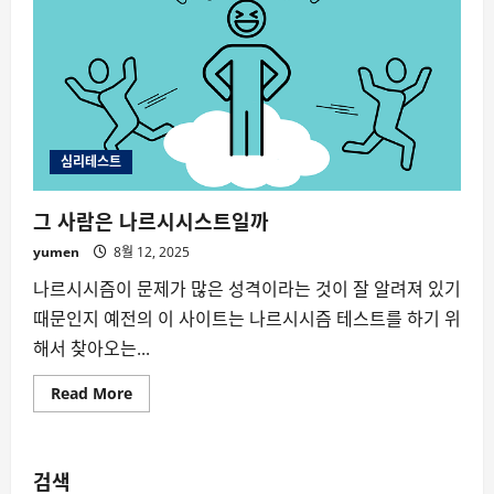
시
시
스
트?
–
나
르
시
시
즘
테
심리테스트
스
트
그 사람은 나르시시스트일까
yumen
8월 12, 2025
나르시시즘이 문제가 많은 성격이라는 것이 잘 알려져 있기
때문인지 예전의 이 사이트는 나르시시즘 테스트를 하기 위
해서 찾아오는...
Read
Read More
more
about
그
사
람
검색
은