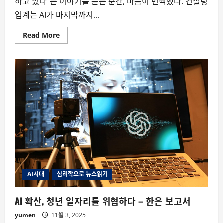
하고 있다”는 이야기를 듣는 순간, 마음이 번쩍했다. 컨설팅
업계는 AI가 마지막까지...
Read
Read More
more
about
AI
가
경
영
컨
설
턴
트
까
지
대
체
한
다
면
무
슨
일
AI시대
심리학으로 뉴스읽기
이
벌
어
AI 확산, 청년 일자리를 위협하다 – 한은 보고서
질
까?
yumen
11월 3, 2025