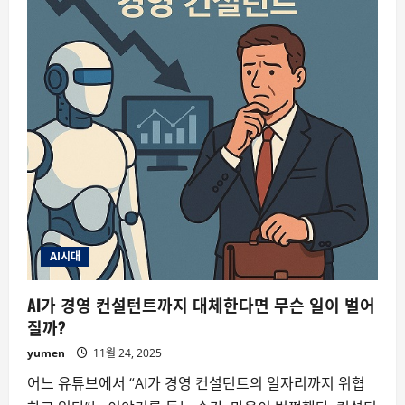
붕
괴
—
‘AI
세
대
불
안’이
현
실
이
되
고
있
다
AI시대
AI가 경영 컨설턴트까지 대체한다면 무슨 일이 벌어
질까?
yumen
11월 24, 2025
어느 유튜브에서 “AI가 경영 컨설턴트의 일자리까지 위협