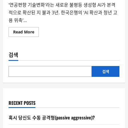
‘연공편향 기술변화’라는 새로운 불평등 생성형 AI가 본격
적으로 확산된 지 불과 3년. 한국은행의 ‘AI 확산과 청년 고
용 위축’...
Read
Read More
more
about
AI
확
산,
검색
청
년
일
자
리
검색
를
위
협
하
다
–
한
RECENT POSTS
은
보
고
서
혹시 당신도 수동 공격형(passive aggressive)?