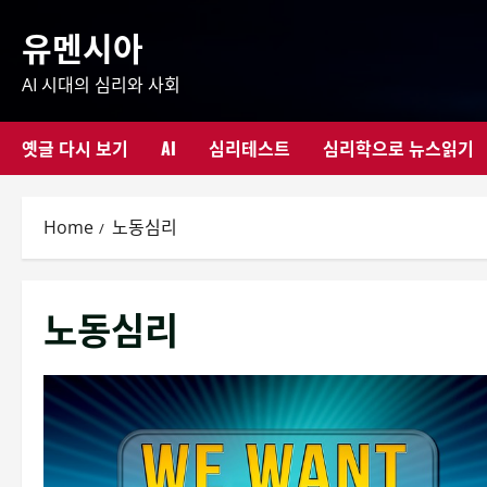
Skip
유멘시아
to
content
AI 시대의 심리와 사회
옛글 다시 보기
AI
심리테스트
심리학으로 뉴스읽기
Home
노동심리
노동심리