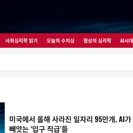
사회심리학 읽기
오늘의 수치심
협상의 심리학
AI시
미국에서 올해 사라진 일자리 95만개, AI가
빼앗는 ‘입구 직급’들