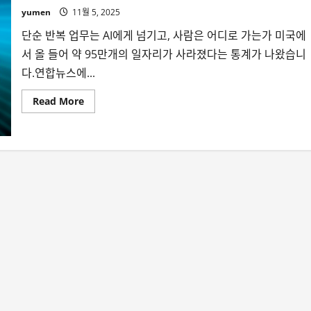
yumen
11월 5, 2025
단순 반복 업무는 AI에게 넘기고, 사람은 어디로 가는가 미국에
서 올 들어 약 95만개의 일자리가 사라졌다는 통계가 나왔습니
다.연합뉴스에...
Read
Read More
more
about
미
국
에
서
올
해
사
라
진
일
자
리
95
만
개,
AI
가
빼
앗