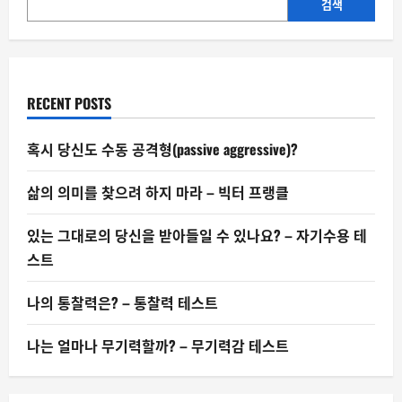
하
검색
우
스,
‘노
예
계
약’의
민
RECENT POSTS
낯
혹시 당신도 수동 공격형(passive aggressive)?
삶의 의미를 찾으려 하지 마라 – 빅터 프랭클
있는 그대로의 당신을 받아들일 수 있나요? – 자기수용 테
스트
나의 통찰력은? – 통찰력 테스트
나는 얼마나 무기력할까? – 무기력감 테스트