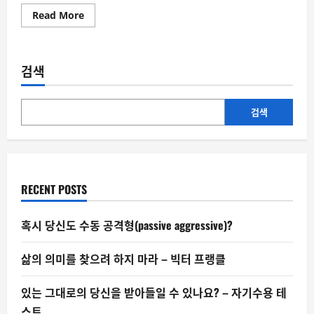
Read
Read More
more
about
트
럼
프
검색
와
뉴
욕
시
장
검색
당
선
인
의
뜻
밖
의
RECENT POSTS
화
해
혹시 당신도 수동 공격형(passive aggressive)?
삶의 의미를 찾으려 하지 마라 – 빅터 프랭클
있는 그대로의 당신을 받아들일 수 있나요? – 자기수용 테
스트