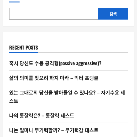
키
우
는
방
검색
패,
‘면
책
특
권’
RECENT POSTS
혹시 당신도 수동 공격형(passive aggressive)?
삶의 의미를 찾으려 하지 마라 – 빅터 프랭클
있는 그대로의 당신을 받아들일 수 있나요? – 자기수용 테
스트
나의 통찰력은? – 통찰력 테스트
나는 얼마나 무기력할까? – 무기력감 테스트