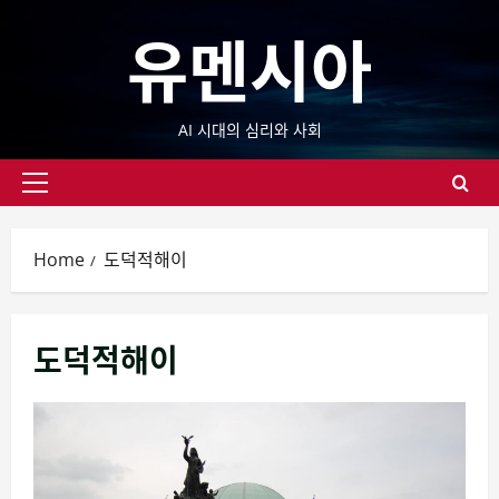
Skip
유멘시아
to
content
AI 시대의 심리와 사회
Primary
Menu
Home
도덕적해이
도덕적해이