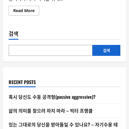
Read
Read More
more
about
배
임
죄
검색
폐
지
논
란,
무
검색
엇
이
문
제
일
까?
RECENT POSTS
혹시 당신도 수동 공격형(passive aggressive)?
삶의 의미를 찾으려 하지 마라 – 빅터 프랭클
있는 그대로의 당신을 받아들일 수 있나요? – 자기수용 테