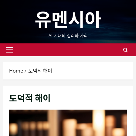
Skip
유멘시아
to
content
AI 시대의 심리와 사회
Primary
Menu
Home
도덕적 해이
도덕적 해이