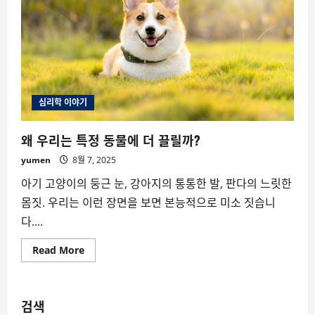
심리학 이야기
왜 우리는 특정 동물에 더 끌릴까?
yumen
8월 7, 2025
아기 고양이의 둥근 눈, 강아지의 통통한 발, 판다의 느릿한
몸짓. 우리는 이런 장면을 보면 본능적으로 미소 짓습니
다....
Read
Read More
more
about
왜
우
리
검색
는