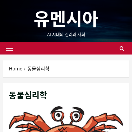
Skip
유멘시아
to
content
AI 시대의 심리와 사회
Primary
Menu
Home
동물심리학
동물심리학