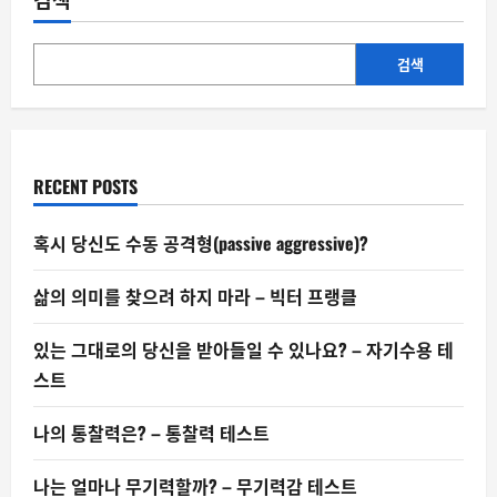
TV
프
로
그
램
검색
을
가
장
좋
아
할
까?
RECENT POSTS
혹시 당신도 수동 공격형(passive aggressive)?
삶의 의미를 찾으려 하지 마라 – 빅터 프랭클
있는 그대로의 당신을 받아들일 수 있나요? – 자기수용 테
스트
나의 통찰력은? – 통찰력 테스트
나는 얼마나 무기력할까? – 무기력감 테스트