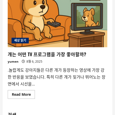
도
고
통
을
느
낄
까?
세상 읽기
개는 어떤 TV 프로그램을 가장 좋아할까?
yumen
8월 6, 2025
.놀랍게도 강아지들은 다른 개가 등장하는 영상에 가장 강
한 반응을 보였습니다. 특히 다른 개가 짖거나 뛰어노는 장
면에서 시선을...
Read
Read More
more
about
개
는 어
떤
검색