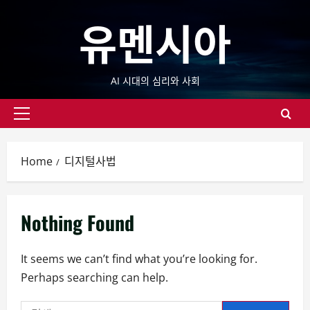
Skip
유멘시아
to
content
AI 시대의 심리와 사회
Primary
Menu
Home
디지털사법
Nothing Found
It seems we can’t find what you’re looking for.
Perhaps searching can help.
검