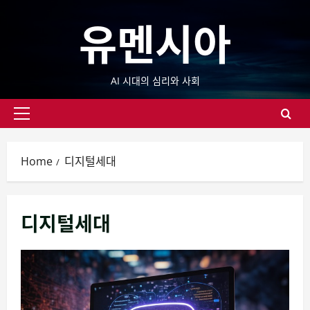
Skip
유멘시아
to
content
AI 시대의 심리와 사회
Primary
Menu
Home
디지털세대
디지털세대