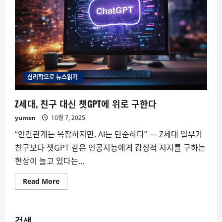
심리학으로 뉴스읽기
Z세대, 친구 대신 챗GPT에 위로 구한다
yumen
10월 7, 2025
“인간관계는 복잡하지만, AI는 단순하다” — Z세대 일부가
친구보다 챗GPT 같은 인공지능에게 감정적 지지를 구하는
현상이 늘고 있다는...
Read
Read More
more
about
Z
세
대,
검색