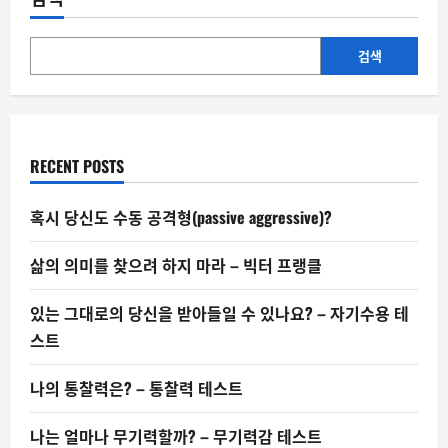
친
구
대
신
챗
검색
GPT
에
위
로
구
한
다
RECENT POSTS
혹시 당신도 수동 공격형(passive aggressive)?
삶의 의미를 찾으려 하지 마라 – 빅터 프랭클
있는 그대로의 당신을 받아들일 수 있나요? – 자기수용 테
스트
나의 통찰력은? – 통찰력 테스트
나는 얼마나 무기력할까? – 무기력감 테스트