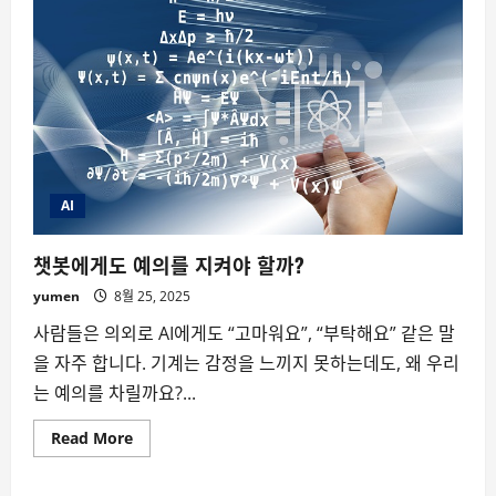
(Loneliness
Economy):
외
로
움
이
산
업
이
되
는
시
대
AI
챗봇에게도 예의를 지켜야 할까?
yumen
8월 25, 2025
사람들은 의외로 AI에게도 “고마워요”, “부탁해요” 같은 말
을 자주 합니다. 기계는 감정을 느끼지 못하는데도, 왜 우리
는 예의를 차릴까요?...
Read
Read More
more
about
챗