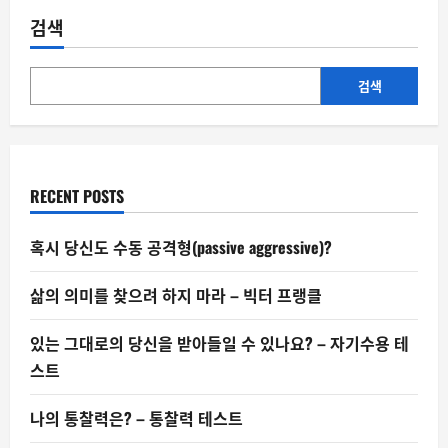
봇
에
검색
게
도
예
의
를
검색
지
켜
야
할
까?
RECENT POSTS
혹시 당신도 수동 공격형(passive aggressive)?
삶의 의미를 찾으려 하지 마라 – 빅터 프랭클
있는 그대로의 당신을 받아들일 수 있나요? – 자기수용 테
스트
나의 통찰력은? – 통찰력 테스트