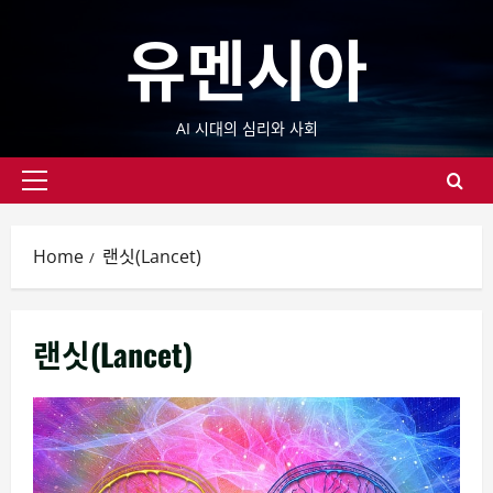
Skip
유멘시아
to
content
AI 시대의 심리와 사회
Primary
Menu
Home
랜싯(Lancet)
랜싯(Lancet)