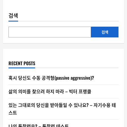
about
도
덕
성
검색
을
잃
은
리
더
검색
는
왜
아
무
리
좋
은
RECENT POSTS
말
을
해
도
혹시 당신도 수동 공격형(passive aggressive)?
설
득
력
삶의 의미를 찾으려 하지 마라 – 빅터 프랭클
이
없
는
가
있는 그대로의 당신을 받아들일 수 있나요? – 자기수용 테
스트
나의 통찰력은? – 통찰력 테스트