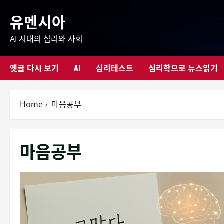
Skip
유멘시아
to
content
AI 시대의 심리와 사회
옛글 다시 보기
AI
심리테스트
심리학으로 뉴스읽기
Home
마음공부
마음공부