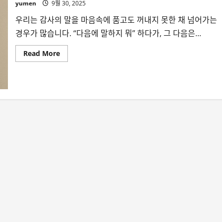
yumen
9월 30, 2025
우리는 감사의 말을 마음속에 품고도 꺼내지 못한 채 넘어가는
경우가 많습니다. “다음에 말하지 뭐” 하다가, 그 다음은...
Read
Read More
more
about
한
통
의
감
사
편
지
가
뇌
를
바
꾼
다