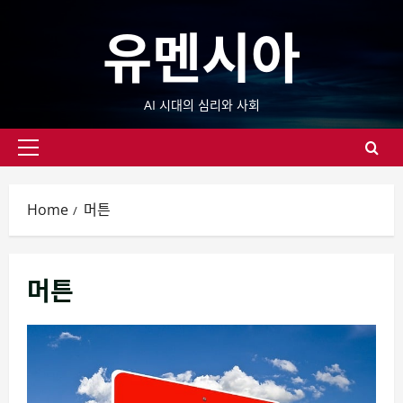
Skip
유멘시아
to
content
AI 시대의 심리와 사회
Primary
Menu
Home
머튼
머튼