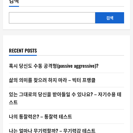
검색
지
않
은
결
과
검색
–
정
책
이
낳
는
그
RECENT POSTS
림
자
혹시 당신도 수동 공격형(passive aggressive)?
삶의 의미를 찾으려 하지 마라 – 빅터 프랭클
있는 그대로의 당신을 받아들일 수 있나요? – 자기수용 테
스트
나의 통찰력은? – 통찰력 테스트
나는 얼마나 무기력할까? – 무기력감 테스트