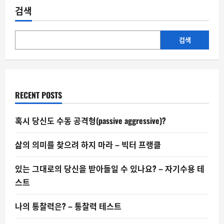
은
검색
비
둘
기
보
다
검색
똑
똑
한
가
요?
RECENT POSTS
혹시 당신도 수동 공격형(passive aggressive)?
삶의 의미를 찾으려 하지 마라 – 빅터 프랭클
있는 그대로의 당신을 받아들일 수 있나요? – 자기수용 테
스트
나의 통찰력은? – 통찰력 테스트