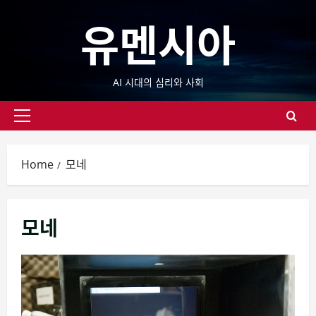
Skip
유멘시아
to
content
AI 시대의 심리와 사회
Primary
Menu
Home
모네
모네