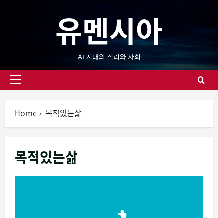
Skip
유멘시아
to
content
AI 시대의 심리와 사회
Primary
Menu
Home
목적있는삶
목적있는삶