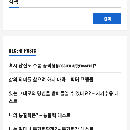
검색
는
삶,
치
매
예
검색
방
의
비
밀
열
쇠
가
RECENT POSTS
될
까?
혹시 당신도 수동 공격형(passive aggressive)?
삶의 의미를 찾으려 하지 마라 – 빅터 프랭클
있는 그대로의 당신을 받아들일 수 있나요? – 자기수용 테
스트
나의 통찰력은? – 통찰력 테스트
나는 얼마나 무기력할까? – 무기력감 테스트