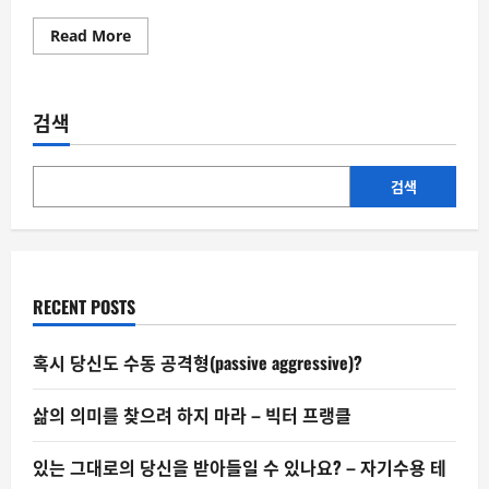
Read
Read More
more
about
목
표
에
검색
도
착
해
도
행
검색
복
이
오
지
않
는
이
RECENT POSTS
유
–
도
착
혹시 당신도 수동 공격형(passive aggressive)?
의
오
류
삶의 의미를 찾으려 하지 마라 – 빅터 프랭클
(Arrival
Fallacy)
있는 그대로의 당신을 받아들일 수 있나요? – 자기수용 테