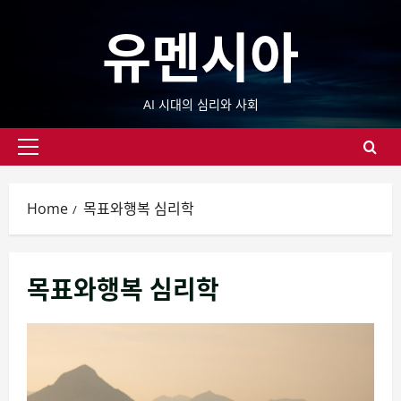
Skip
유멘시아
to
content
AI 시대의 심리와 사회
Primary
Menu
Home
목표와행복 심리학
목표와행복 심리학