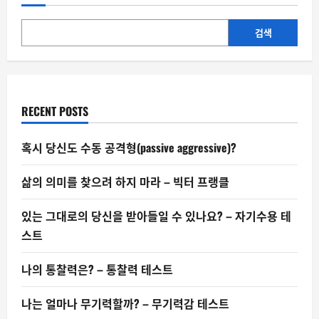
사
용
논
문…
검색
최
근
5
년
간
204
건
RECENT POSTS
철
회
혹시 당신도 수동 공격형(passive aggressive)?
삶의 의미를 찾으려 하지 마라 – 빅터 프랭클
있는 그대로의 당신을 받아들일 수 있나요? – 자기수용 테
스트
나의 통찰력은? – 통찰력 테스트
나는 얼마나 무기력할까? – 무기력감 테스트