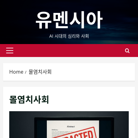
Skip
유멘시아
to
content
AI 시대의 심리와 사회
Primary
Menu
Home
몰염치사회
몰염치사회