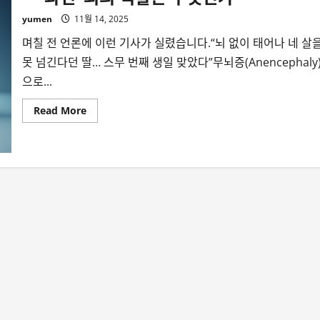
yumen
11월 14, 2025
며칠 전 언론에 이런 기사가 실렸습니다.“뇌 없이 태어나 네 살
못 넘긴다던 딸… 스무 번째 생일 맞았다”무뇌증(Anencephaly
으로...
Read
Read More
more
about
뇌
없
이
태
어
났
다
는
아
이
가
20
세
를
맞
았
다
—
과