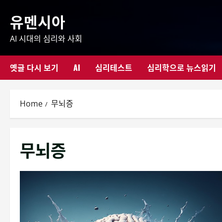
Skip
유멘시아
to
content
AI 시대의 심리와 사회
옛글 다시 보기
AI
심리테스트
심리학으로 뉴스읽기
Home
무뇌증
무뇌증