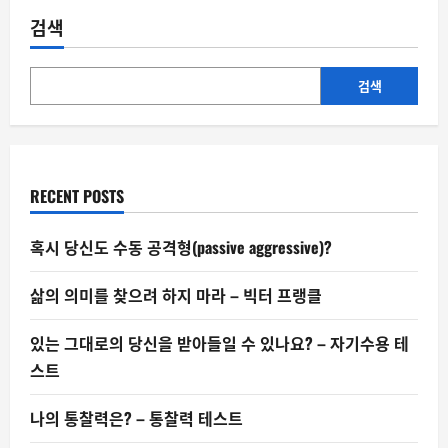
국
에
검색
서
올
해
사
라
검색
진
일
자
리
95
만
개,
RECENT POSTS
AI
가
빼
앗
혹시 당신도 수동 공격형(passive aggressive)?
는
‘입
구
삶의 의미를 찾으려 하지 마라 – 빅터 프랭클
직
급’들
있는 그대로의 당신을 받아들일 수 있나요? – 자기수용 테
스트
나의 통찰력은? – 통찰력 테스트