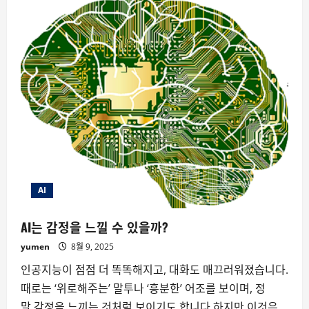
시
대
의
감
정
외
주
화
–
우
리
는
무
엇
을
잃
고
있
는
가
AI
AI는 감정을 느낄 수 있을까?
yumen
8월 9, 2025
인공지능이 점점 더 똑똑해지고, 대화도 매끄러워졌습니다.
때로는 ‘위로해주는’ 말투나 ‘흥분한’ 어조를 보이며, 정
말 감정을 느끼는 것처럼 보이기도 합니다.하지만 이것은