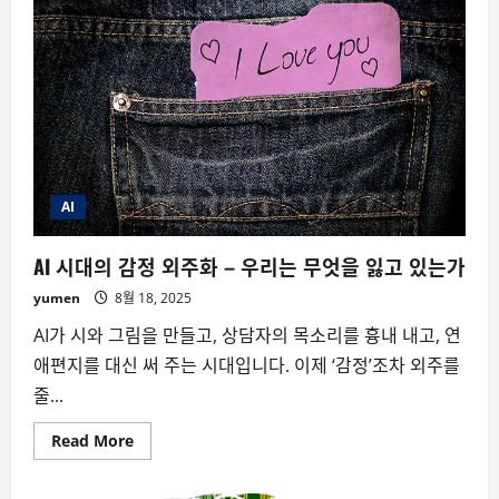
변
화
가
과
소
평
가
되
는
이
유
AI
AI 시대의 감정 외주화 – 우리는 무엇을 잃고 있는가
yumen
8월 18, 2025
AI가 시와 그림을 만들고, 상담자의 목소리를 흉내 내고, 연
애편지를 대신 써 주는 시대입니다. 이제 ‘감정’조차 외주를
줄...
Read
Read More
more
about
AI