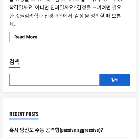
착각일까요, 아니면 진짜일까요? 감정을 느끼려면 필요
한 것들심리학과 신경과학에서 ‘감정’을 정의할 때 보통
세...
Read
Read More
more
about
AI
는
감
검색
정
을
느
낄
수
검색
있
을
까?
RECENT POSTS
혹시 당신도 수동 공격형(passive aggressive)?