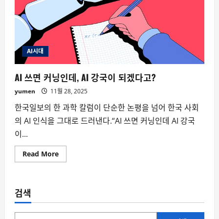
AI시대
AI 쓰면 커닝인데, AI 강국이 되겠다고?
yumen
11월 28, 2025
한국일보의 한 과학 칼럼이 단순한 논평을 넘어 한국 사회
의 AI 인식을 그대로 드러낸다.“AI 쓰면 커닝인데 AI 강국
이...
Read
Read More
more
about
AI
쓰
면
검색
커
닝
인
데,