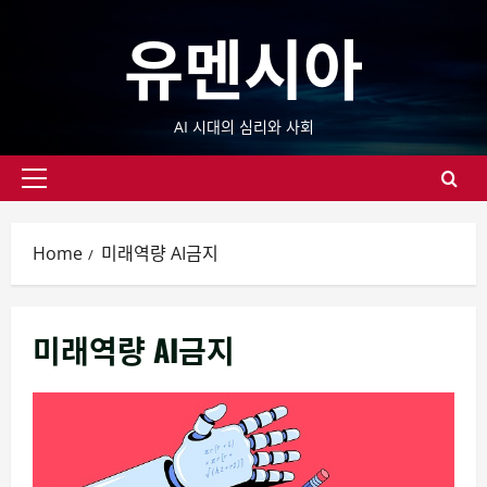
Skip
유멘시아
to
content
AI 시대의 심리와 사회
Primary
Menu
Home
미래역량 AI금지
미래역량 AI금지