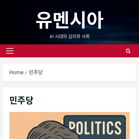
Skip
유멘시아
to
content
AI 시대의 심리와 사회
Primary
Menu
Home
민주당
민주당