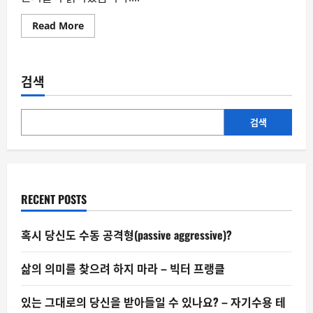
Read
Read More
more
about
정
치
인
검색
의
눈
물,
보
고
검색
싶
지
않
은
코
미
디
RECENT POSTS
혹시 당신도 수동 공격형(passive aggressive)?
삶의 의미를 찾으려 하지 마라 – 빅터 프랭클
있는 그대로의 당신을 받아들일 수 있나요? – 자기수용 테