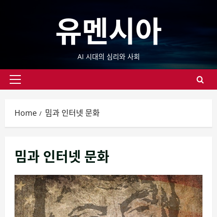
Skip
유멘시아
to
content
AI 시대의 심리와 사회
Primary
Menu
Home
밈과 인터넷 문화
밈과 인터넷 문화