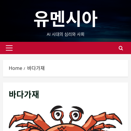
Skip
유멘시아
to
content
AI 시대의 심리와 사회
Primary
Menu
Home
바다가재
바다가재