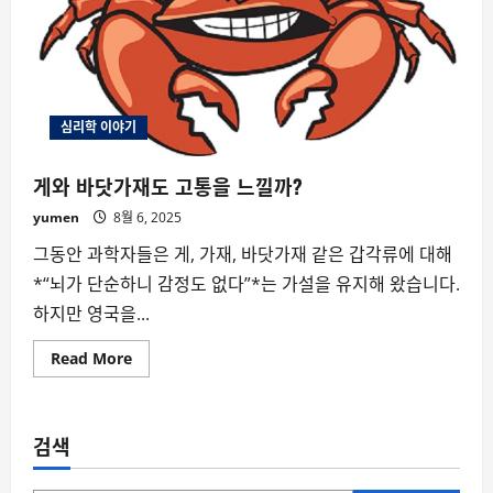
심리학 이야기
게와 바닷가재도 고통을 느낄까?
yumen
8월 6, 2025
그동안 과학자들은 게, 가재, 바닷가재 같은 갑각류에 대해
*“뇌가 단순하니 감정도 없다”*는 가설을 유지해 왔습니다.
하지만 영국을...
Read
Read More
more
about
게
와
바
검색
닷
가
재