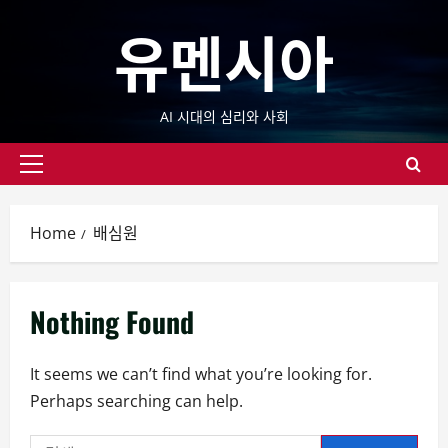
Skip
유멘시아
to
content
AI 시대의 심리와 사회
Primary
Menu
Home
배심원
Nothing Found
It seems we can’t find what you’re looking for.
Perhaps searching can help.
검