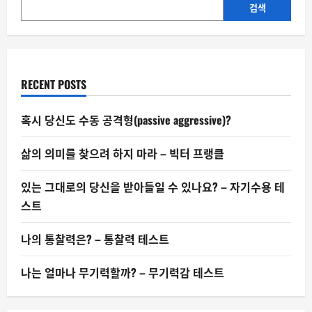
발
검색
적
으
로
늘
어
나
는
RECENT POSTS
가
혹시 당신도 수동 공격형(passive aggressive)?
삶의 의미를 찾으려 하지 마라 – 빅터 프랭클
있는 그대로의 당신을 받아들일 수 있나요? – 자기수용 테
스트
나의 통찰력은? – 통찰력 테스트
나는 얼마나 무기력할까? – 무기력감 테스트