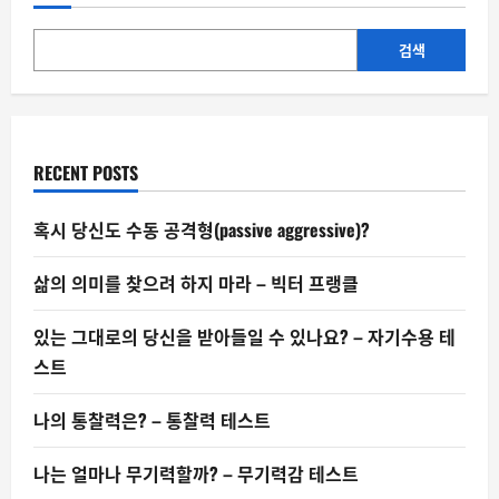
너
진
사
회
검색
는
어
떻
게
무
너
지
RECENT POSTS
는
가
혹시 당신도 수동 공격형(passive aggressive)?
삶의 의미를 찾으려 하지 마라 – 빅터 프랭클
있는 그대로의 당신을 받아들일 수 있나요? – 자기수용 테
스트
나의 통찰력은? – 통찰력 테스트
나는 얼마나 무기력할까? – 무기력감 테스트