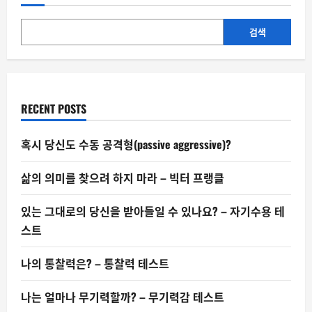
사
상
최
고
검색
치,
투
자
자
들
의
심
RECENT POSTS
리
혹시 당신도 수동 공격형(passive aggressive)?
삶의 의미를 찾으려 하지 마라 – 빅터 프랭클
있는 그대로의 당신을 받아들일 수 있나요? – 자기수용 테
스트
나의 통찰력은? – 통찰력 테스트
나는 얼마나 무기력할까? – 무기력감 테스트