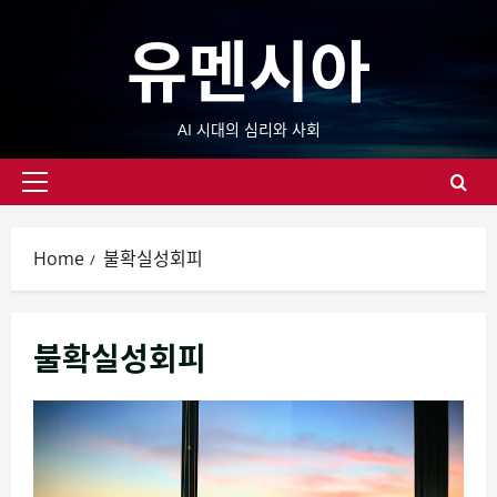
Skip
유멘시아
to
content
AI 시대의 심리와 사회
Primary
Menu
Home
불확실성회피
불확실성회피